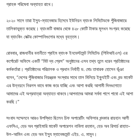
গ্রাহক পরিষেবা অব্যাহত রাখে।
২০২০ সালে তারা ইস্যু-ম্যানেজার হিসেবে ইউনিয়ন ব্যাংক লিমিটেডকে পুঁজিবাজারে
তালিকাভুক্ত করেছে। ব্যাংকটি বাজার থেকে ৪২৮ কোটি টাকার মূলধন সংগ্রহ করেছে
যা ব্যাংকিং সেক্টর কোম্পানিগুলোর মধ্যে বৃহত্তম।
রোববার, রাজধানীর বনানীতে প্রাইম ব্যাংক ইনভেস্টমেন্ট লিমিটেড (পিবিআইএল) এর
কর্পোরেট অফিসে একটি “মিট দ্য প্রেস” অনুষ্ঠানের এসব তথ্য তুলে ধরেন প্রতিষ্ঠানের
কর্মকর্তারা। প্রতিষ্ঠানের পরিচালক ও প্রধান নির্বাহী ড. মোঃ তাবারক হোসেন ভূঁঞা
বলেন, “দেশের পুঁজিবাজার নিয়ন্ত্রক সংস্থার সাথে তাল মিলিয়ে ইক্যুইটি এবং বন্ড মার্কেট
এর উন্নয়নে নিরলস ভাবে কাজ করে যাচ্ছি এবং আশা করছি আগামী দিনগুলোতে
আমাদের এই অগ্রযাত্রা অব্যাহত থাকবে।আপনাদের আমরা সর্বদা পাশে পাবো এই আশা
করছি।”
সংবাদ সম্মেলনে আরও উপস্থিত ছিলেন চিফ অপারেটিং অফিসার খন্দকার রায়হান আলী
এফসিএ, হেড অব প্রাইমারি মার্কেট অপারেশন নাবিলা রহমান, হেড অব রিসার্চ রাহাত-
উল-আমিন এবং হেড অব ইস্যু ম্যানেজমেন্ট এইচ. এ. মামুন।