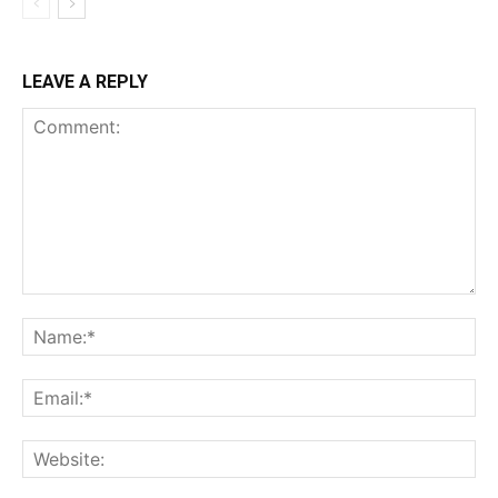
LEAVE A REPLY
Comment:
Na
Ema
Web