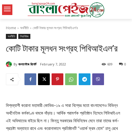
Home
অর্থনীতি
কোটি টাকার মূলধন সংগ্রহ পিবিআইএল’র
অর্থনীতি
লিডনিউজ
কোটি টাকার মূলধন সংগ্রহ পিবিআইএল’র
By
বাংলাপেইজ রিপোর্ট
February 7, 2022
609
0
বিশ্বব্যাপী করোনা মহামারী কোভিড-১৯ এ সারা বিশ্বের মতো বাংলাদেশেও বিভিন্ন
অর্থনৈতিক কর্মকাণ্ড থমকে দাঁড়ায়। আর্থিক পরামর্শক প্রতিষ্ঠান হিসেবে পিবিআইএল
এই অভিঘাতের বাইরে ছিল না। কিন্তু সরকারের বিধিনিষেধ মেনে তারা তাদের কর্ম-
প্রচেষ্টা অব্যাহত রাখে এবং করোনাকালে প্রতিষ্ঠানটি “ওয়ার্ক ফ্রম হোম” চালু রেখে