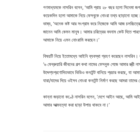
গণমাধ্যমকে নাসরিন বলেন, ‘আমি প্রায় ২৮ বছর হলো সিনেমা জ
কয়েকদিন হলো আমাকে নিয়ে ফেসবুকে নোংরা তথ্য ছাড়ানো হচ্ছে।
ভাষ্য, ‘অনেক কষ্ট আর সংগ্রাম করে নিজেকে আমি আজ চলচ্চিত্র
জানেন আমি কেমন মানুষ। আমার চরিত্রের বদনাম কেউ দিতে পারবে
আমাকে নিয়ে এমন নোংরামি করছেন।’
বিষয়টি নিয়ে ইতোমধ্যে আইনি ব্যবস্থা গ্রহণ করেছেন নাসরিন। র
‘৬ ফেব্রুয়ারি জীবনের গল্প কথা নামের ফেসবুক পেজে আমার স্ত্রী ন
উদ্দেশ্যপ্রণোদিতভাবে ভিডিও কনটেন্ট বানিয়ে প্রচার করছে, যা আম
যারা/যাদের দিয়ে ওইসব নোংরা কনটেন্ট নির্মাণ করছে আমরা তাদের
কান্না জড়ানো কণ্ঠে নাসরিন বলেন, ‘দেশে আইন আছে, আমি আইনের 
আমার আত্মহত্যা করা ছাড়া উপায় থাকবে না।’