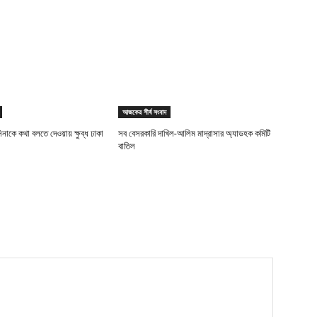
আজকের শীর্ষ সংবাদ
িনাকে কথা বলতে দেওয়ায় ক্ষুব্ধ ঢাকা
সব বেসরকারি দাখিল-আলিম মাদ্রাসার অ্যাডহক কমিটি
বাতিল