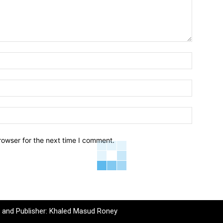
Name:*
Email:*
Website:
rowser for the next time I comment.
r and Publisher: Khaled Masud Roney