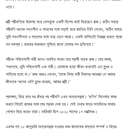
এতে।
স্ত্রী পরীমণিকে উদ্দেশ্য করে ফেসবুকে একটি বিশেষ বার্তা দিয়েছেন রাজ। কঠিন সময়ে
পরীমণি অনেক সহনশীল ও সাহসের সঙ্গে লড়াই করে জানিয়ে তিনি লেখেন, ‘কঠিন সময়ে
তুমি সহনশীলতা ও সাহসের সঙ্গে লড়ে যেতে পারো। একটা হাসিতেই নিরস্ত্র করতে পারো
সব সমস্যা। হৃদয়ের মাঝখানে লুকিয়ে রাখো তোমার সব দুশ্চিন্তা।’
পরীকে শক্তিশালী নারী বলেও অবহিত করেন তার স্বামী নায়ক রাজ। তার ভাষ্য,
‘সবশেষে, তুমি শক্তিশালী এক নারী। তোমাকে ছাড়া জীবন কখনোই এত সুন্দর ও
শান্তির হতো না।’ রাজ আরও লেখেন, ‘তাকে বিশ্ব নারী দিবসের শুভেচ্ছা যে আমার
জীবনকে অনেক বেশি সুন্দর করেছে, আমার স্ত্রী।’
প্রসঙ্গত, বিয়ে করে ঘর বাঁধার পর পরীমণি এখন অন্তঃসত্ত্বা। ‘গুণিন’ সিনেমায় কাজ
করতে গিয়েই রাজের সঙ্গে তার প্রথম দেখা হয়। সেই দেখার মাত্র সাতদিনের মাথায়
গোপনে বিয়ে করেন তারা। তারিখটা ছিল ২০২১ সালের ১৭ অক্টোবর।
এরপর গত ১০ জানুয়ারি অন্তঃসত্ত্বা হওয়ার খবর জানানোর মাধ্যমে সম্পর্ক ও বিয়ের