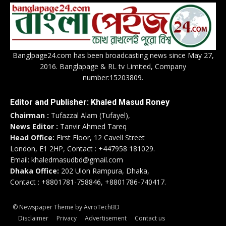
Banglpage24.com has been broadcasting news since May 27,
2016. Banglapage & RL tv Limited, Company
number:15203809.
Editor and Publisher: Khaled Masud Roney
Chairman :
Tufazzal Alam (Tufayel),
News Editor :
Tanvir Ahmed Tareq
Head Office:
First Floor, 12 Cavell Street
London, E1 2HP, Contact : +447958 181029.
Email: khaledmasudbd@gmail.com
Dhaka Office:
202 Ulon Rampura, Dhaka,
Contact : +8801781-758846, +8801786-740417.
© Newspaper Theme by AvroTechBD
Disclaimer
Privacy
Advertisement
Contact us