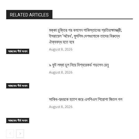
RELATED ARTICLES
মক্কা চুক্তির পর বললেন পাকিস্তানের প্রতিরক্ষামন্ত্রী;
ইসরায়েল ‘অবৈধ’, মুসলিম দেশগুলোকে তাদের বিরুদ্ধে
ঐক্যবদ্ধ হতে হবে
August 8, 2026
আজকের শীর্ষ সংবাদ
৯ ফুট লম্বা চুল নিয়ে বিশ্বরেকর্ড গড়লেন রেনু
August 8, 2026
আজকের শীর্ষ সংবাদ
সাকিব-হৃদয়কে হতাশ করে এলপিএল শিরোপা জিতল গল
August 8, 2026
আজকের শীর্ষ সংবাদ