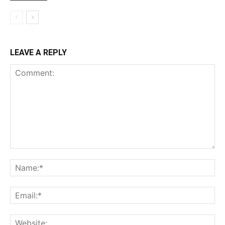
LEAVE A REPLY
Comment:
Na
Ema
Web