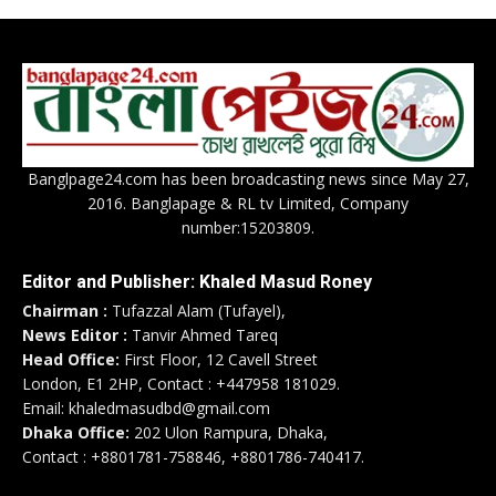
Banglpage24.com has been broadcasting news since May 27,
2016. Banglapage & RL tv Limited, Company
number:15203809.
Editor and Publisher: Khaled Masud Roney
Chairman :
Tufazzal Alam (Tufayel),
News Editor :
Tanvir Ahmed Tareq
Head Office:
First Floor, 12 Cavell Street
London, E1 2HP, Contact : +447958 181029.
Email: khaledmasudbd@gmail.com
Dhaka Office:
202 Ulon Rampura, Dhaka,
Contact : +8801781-758846, +8801786-740417.