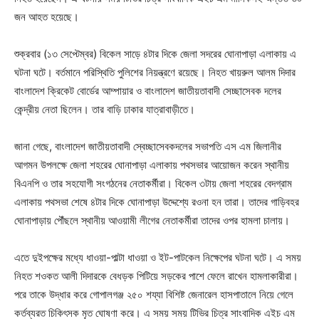
জন আহত হয়েছে।
শুক্রবার (১৩ সেপ্টেম্বর) বিকেল সাড়ে ৪টার দিকে জেলা সদরের ঘোনাপাড়া এলাকায় এ
ঘটনা ঘটে। বর্তমানে পরিস্থিতি পুলিশের নিয়ন্ত্রণে রয়েছে। নিহত খায়রুল আলম দিদার
বাংলাদেশ ক্রিকেট বোর্ডের আম্পায়ার ও বাংলাদেশ জাতীয়তাবাদী সেচ্ছাসেবক দলের
কেন্দ্রীয় নেতা ছিলেন। তার বাড়ি ঢাকার যাত্রাবাড়ীতে।
জানা গেছে, বাংলাদেশ জাতীয়তাবাদী স্বেচ্ছাসেবকদলের সভাপতি এস এম জিলানীর
আগমন উপলক্ষে জেলা শহরের ঘোনাপাড়া এলাকায় পথসভার আয়োজন করেন স্থানীয়
বিএনপি ও তার সহযোগী সংগঠনের নেতাকর্মীরা। বিকেল ৩টায় জেলা শহরের বেদগ্রাম
এলাকায় পথসভা শেষে ৪টার দিকে ঘোনাপাড়া উদ্দেশ্যে রওনা হন তারা। তাদের গাড়িবহর
ঘোনাপাড়ায় পৌঁছলে স্থানীয় আওয়ামী লীগের নেতাকর্মীরা তাদের ওপর হামলা চালায়।
এতে দুইপক্ষের মধ্যে ধাওয়া-পাল্টা ধাওয়া ও ইট-পাটকেল নিক্ষেপের ঘটনা ঘটে। এ সময়
নিহত শওকত আলী দিদারকে বেধড়ক পিটিয়ে সড়কের পাশে ফেলে রাখেন হামলাকারীরা।
পরে তাকে উদ্ধার করে গোপালগঞ্জ ২৫০ শয্যা বিশিষ্ট জেনারেল হাসপাতালে নিয়ে গেলে
কর্তব্যরত চিকিৎসক মৃত ঘোষণা করে। এ সময় সময় টিভির চিত্র সাংবাদিক এইচ এম