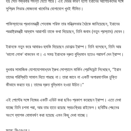
হয় সেটি শুক্রবার পর্যন্ত যেতে পারে। এই দেরির কারণ হলো ইরানের আলোচকদের সঙ্গে
সুপ্রিম লিডার মোজতবা খামেনির যোগাযোগ খুবই সীমিত।
পাকিস্তানের প্রধানমন্ত্রী শেহবাজ শরিফ তার মন্ত্রিসভার বৈঠকে জানিয়েছেন, ইরানের
পররাষ্ট্রমন্ত্রী আব্বাস আরাগচি তাকে কথা দিয়েছেন, তিনি জবাব (নতুন প্রস্তাব) দেবেন।
ইরানকে নতুন করে আবারও হুমকি দিয়েছেন ডোনাল্ড ট্রাম্প। তিনি বলেছেন, তিনি আর
‘ভালো লোক’ থাকবেন না। এ সময় ইরানকে দ্রুত বুদ্ধিমান হতেও পরামর্শ দেন ট্রাম্প।
বুধবার সামাজিক যোগাযোগমাধ্যম ট্রুথ সোশ্যালে মার্কিন প্রেসিডেন্ট লিখেছেন, “ইরান
তাদের পরিস্থিতি সামাল দিতে পারছে না। তারা জানে না একটি অপারমাণবিক চুক্তি
কীভাবে করতে হয়। তাদের দ্রুত বুদ্ধিমান হওয়া উচিত।”
এই পোস্টের সঙ্গে নিজের একটি এডিট করা ছবিও প্রকাশ করেছেন ট্রাম্প। এতে দেখা
যাচ্ছে তিনি চশমা পরা, আর তার হাতে রয়েছে স্বয়ংক্রিয় রাইফেল। ছবিটির পেছনের
অংশে ব্যাপক বোমাবর্ষণ করা হয়েছে এমন কিছু দেখা যাচ্ছে।
সূত্র: সিএনএন।