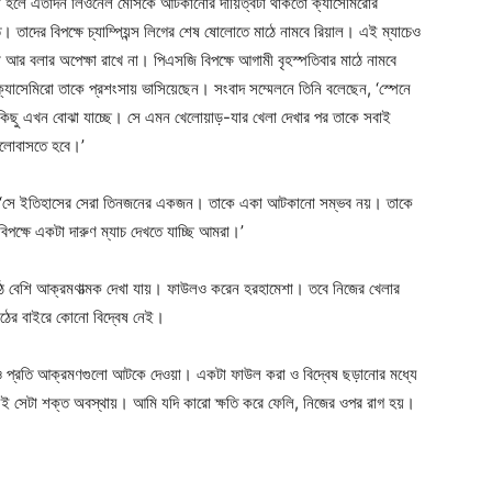
 খেলা হলে এতদিন লিওনেল মেসিকে আটকানোর দায়িত্বটা থাকতো ক্যাসেমিরোর
ে। তাদের বিপক্ষে চ্যাম্পিয়ন্স লিগের শেষ ষোলোতে মাঠে নামবে রিয়াল। এই ম্যাচেও
 আর বলার অপেক্ষা রাখে না। পিএসজি বিপক্ষে আগামী বৃহস্পতিবার মাঠে নামবে
্যাসেমিরো তাকে প্রশংসায় ভাসিয়েছেন। সংবাদ সম্মেলনে তিনি বলেছেন, ‘স্পেনে
র সবকিছু এখন বোঝা যাচ্ছে। সে এমন খেলোয়াড়-যার খেলা দেখার পর তাকে সবাই
লোবাসতে হবে।’
কা, ‘সে ইতিহাসের সেরা তিনজনের একজন। তাকে একা আটকানো সম্ভব নয়। তাকে
ক্ষে একটা দারুণ ম্যাচ দেখতে যাচ্ছি আমরা।’
ে বেশি আক্রমণাত্মক দেখা যায়। ফাউলও করেন হরহামেশা। তবে নিজের খেলার
াঠের বাইরে কোনো বিদ্বেষ নেই।
 ও প্রতি আক্রমণগুলো আটকে দেওয়া। একটা ফাউল করা ও বিদ্বেষ ছড়ানোর মধ্যে
সেটা শক্ত অবস্থায়। আমি যদি কারো ক্ষতি করে ফেলি, নিজের ওপর রাগ হয়।