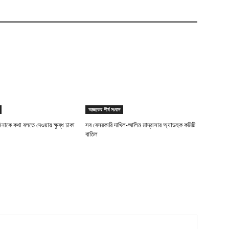
আজকের শীর্ষ সংবাদ
িনাকে কথা বলতে দেওয়ায় ক্ষুব্ধ ঢাকা
সব বেসরকারি দাখিল-আলিম মাদ্রাসার অ্যাডহক কমিটি
বাতিল