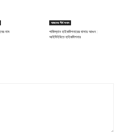
আজকের শীর্ষ সংবাদ
যাবের নাম
পাকিস্তান হাইকমিশনারের বাসায় আগুন :
আইসিইউতে হাইকমিশনার