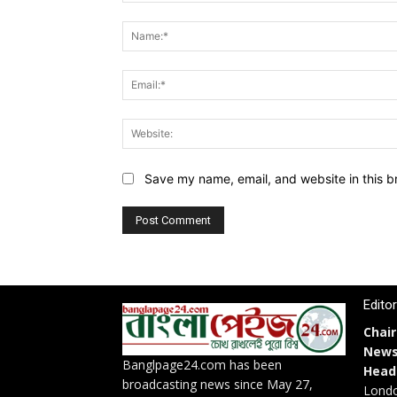
Comment:
Save my name, email, and website in this b
Edito
Chai
News
Banglpage24.com has been
Head
broadcasting news since May 27,
Londo