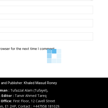
Name:*
Email:*
Website:
rowser for the next time I comment.
r and Publisher: Khaled Masud Roney
rman :
Tufazzal Alam (Tufayel),
 Editor :
Tanvir Ahmed Tareq
 Office:
First Floor, 12 Cavell Street
n, E1 2HP, Contact : +447958 181029.