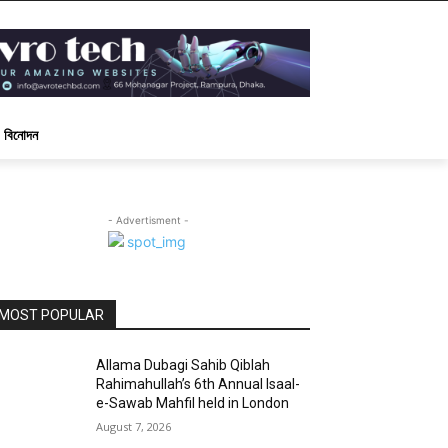
বিনোদন
- Advertisment -
MOST POPULAR
Allama Dubagi Sahib Qiblah
Rahimahullah’s 6th Annual Isaal-
e-Sawab Mahfil held in London
August 7, 2026