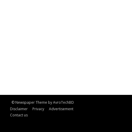
© Newspaper Theme by AvroTechBD
Disclaimer
Privacy
Advertisement
Contact us