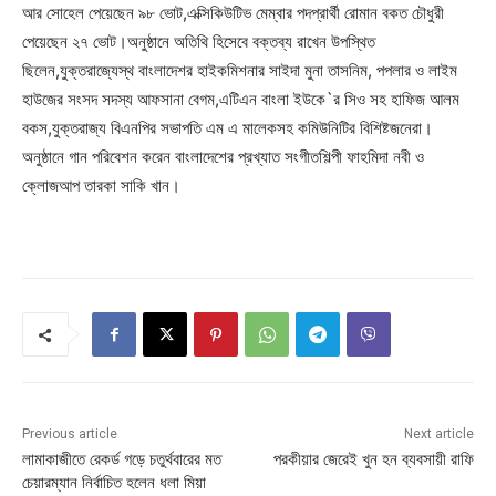
আর সোহেল পেয়েছেন ৯৮ ভোট,এক্সিকিউটিভ মেম্বার পদপ্রার্থী রোমান বকত চৌধুরী
পেয়েছেন ২৭ ভোট।অনুষ্ঠানে অতিথি হিসেবে বক্তব্য রাখেন উপস্থিত
ছিলেন,যুক্তরাজ্যেস্থ বাংলাদেশর হাইকমিশনার সাইদা মুনা তাসনিম, পপলার ও লাইম
হাউজের সংসদ সদস্য আফসানা বেগম,এটিএন বাংলা ইউকে`র সিও সহ হাফিজ আলম
বকস,যুক্তরাজ্য বিএনপির সভাপতি এম এ মালেকসহ কমিউনিটির বিশিষ্টজনেরা।
অনুষ্ঠানে গান পরিবেশন করেন বাংলাদেশের প্রখ্যাত সংগীতশিল্পী ফাহমিদা নবী ও
ক্লোজআপ তারকা সাকি খান।
Previous article
Next article
লামাকাজীতে রেকর্ড গড়ে চতুর্থবারের মত
পরকীয়ার জেরেই খুন হন ব্যবসায়ী রাফি
চেয়ার‌ম্যান নির্বাচিত হলেন ধলা মিয়া