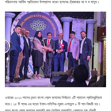
পরিচালনায় আর্থিক প্রতিবেদন উপস্থাপন করেন ক্লাবের ট্রেজারার আ স ম মাসুম।
এবারের ২০২২ সালের লন্ডন বাংলা প্রেস ক্লাবের নির্বাচনে ২টি প্যানেল প্রতিদ্বন্দ্বিতা
করে। ১৫ টি পদের এর মধ্যে ইমাদ-তাইসির-মুরাদ এলায়েন্স ৮ টি পদে বিজয়ী হয়।
লন্ডন বাংলা প্রেস ক্লাবের সভাপতি পদে (বর্তমান সভাপতি) এমদাদুল হক চৌধুরী