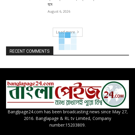
হবে
August 6, 2026
Load more
RECENT COMMENTS
Banglpage24.com has been broadcasting news since May 27,
2016. Banglapage & RL tv Limited, Company
number:15203809.