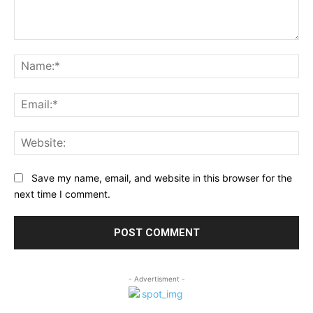
Comment:
Na
Ema
Web
Save my name, email, and website in this browser for the
next time I comment.
- Advertisment -