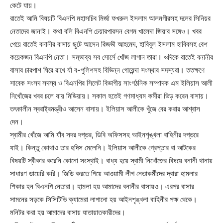
কেটে যায়।
রাতেই আমি বিষয়টি বিএনপি মহাসচিব মির্জা ফখরুল ইসলাম আলমগীরসহ দলের সিনিয়র
নেতাদের জানাই। কথা বলি বিএনপি চেয়ারপারসন বেগম খালেদা জিয়ার সঙ্গেও। খবর
পেয়ে রাতেই বনানীর বাসায় ছুটে আসেন রিজভী আহমেদ, হাবিবুল ইসলাম হাবিবসহ বেশ
কয়েকজন বিএনপি নেতা। সম্ভাব্য সব সোর্সে খোঁজ লাগান তারা। ওদিকে রাতেই বনানীর
বাসার চারপাশ ঘিরে রাখে র্যা ব-পুলিশসহ বিভিন্ন গোয়েন্দা সংস্থার সদস্যরা। ততক্ষণে
সাবেক সংসদ সদস্য ও বিএনপির সিলেট বিভাগীয় সাংগঠনিক সম্পাদক এম ইলিয়াস আলী
নিখোঁজের খবর চলে যায় মিডিয়ায়। সকাল হতেই গণমাধ্যম কর্মীরা ভিড় করেন বাসায়।
তৎকালীন স্বরাষ্ট্রমন্ত্রীও আসেন বাসায়। ইলিয়াস আলীকে খুঁজে বের করার আশ্বাস
দেন।
স্বামীর খোঁজে আমি র্যাঁব সদর দপ্তর, ডিবি অফিসসহ আইনশৃঙ্খলা বাহিনীর দপ্তরে
যাই। কিন্তু কোথাও তার হদিস মেলেনি। ইলিয়াস আলীকে গ্রেপ্তার বা আটকের
বিষয়টি স্বীকার করেনি কোনো সংস্থাই। বাধ্য হয়ে স্বামী নিখোঁজের বিষয়ে বনানী থানায়
সাধারণ ডায়েরি করি। জিডি করতে গিয়ে আওয়ামী লীগ নেতাকর্মীদের দ্বারা হামলার
শিকার হন বিএনপি নেতারা। হামলা হয় আমাদের বনানীর বাসায়ও। এরপর বাসার
সামনের সড়কে সিসিটিভি ক্যামেরা লাগানো হয় আইনশৃঙ্খলা বাহিনীর পক্ষ থেকে।
মনিটর করা হয় আমাদের বাসায় যাতায়াতকারীদের।