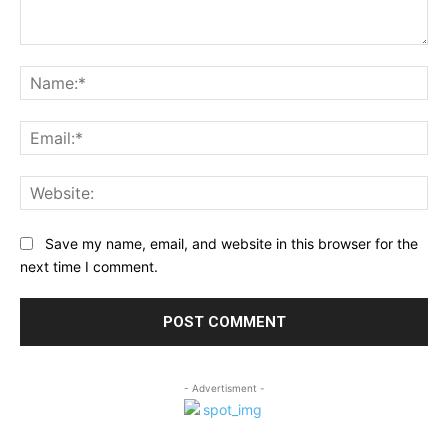
Comment:
Na
Ema
Web
Save my name, email, and website in this browser for the
next time I comment.
- Advertisment -