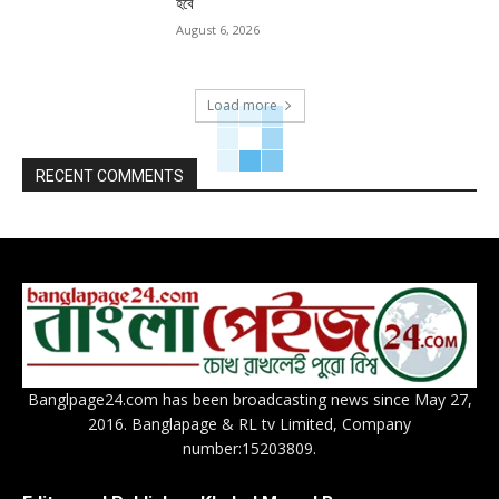
হবে
August 6, 2026
Load more
RECENT COMMENTS
Banglpage24.com has been broadcasting news since May 27,
2016. Banglapage & RL tv Limited, Company
number:15203809.