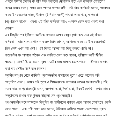
এদিকে ঘটনার চারদিন পর র্যাীব সদর দপ্তরের মোশতাক নামে এক কর্মকর্তা যোগাযোগ
করেন আমার সঙ্গে। ফোন করে শোনান আশার বাণী। ওই র্যাাব কর্মকর্তা জানান, আমাদের
কাছে ইনফরমেশন আছে, উনাকে (ইলিয়াস আলী) পাওয়া যেতে পারে, আপনারা
প্রিপারেশন রাখেন। এরপর ওই র্যারব কর্মকর্তা আরও একদিন ফোন করে একই কথা
শোনান।
এর কিছুদিন পর ইলিয়াস আলীকে পাওয়ার আশার বেলুন ফুটো করে দেন ওই র্যাকব
কর্মকর্তা। তার সঙ্গে যোগাযোগ করলে তিনি জানান, আমাদের কাছে যে ইনফেরমেশনটা
ছিল সেটা এখন আর নেই। এই বিষয়ে আমরা আর কিছু বলতে পারছি না।
কয়েকদিন পর আমাকে জনৈক এক ব্যক্তি ফোন করে বলেন, ইলিয়াস আলী জীবিত
আছেন। আপনি ইচ্ছে করলে প্রধানমন্ত্রীর সঙ্গে সাক্ষাৎ করতে পারেন। কীভাবে সাক্ষাৎ
করা যায় সেটাও তিনি বলে দিলেন।
স্বামীর সন্ধান পেতে পরদিনই প্রধানমন্ত্রীর সাক্ষাতের সুযোগ চেয়ে আবেদন করি।
অনুমতিও মেলে। আমার দুই পুত্র ও শিশুকন্যাকে গণভবনে ডাকেন প্রধানমন্ত্রী। ওই
সময় আমাকে প্রধানমন্ত্রী বলেন, অপেক্ষা করো, ধৈর্য ধরো, বিষয়টি দেখছি। তখন আমার
সন্তানদের মাথায় হাত বুলিয়ে সান্ত্বনা দেন প্রধানমন্ত্রী।
প্রধানমন্ত্রীর সঙ্গে সাক্ষাতের কিছুদিন পর গাজীপুরের পূবাইল থেকে আমার মোবাইলে একটি
ফোন আসে। এক নারী ফোন করে জানান, ইলিয়াস আলীকে পাওয়া যেতে পারে, দ্রুত
পূবাইলে আসেন। বেশ কয়েকজন দলীয় নেতা ও র্যাওব কর্মকর্তা মোশতাকসহ দ্রুত যাই