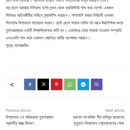
রোগ বাসা বেঁধেছে। স্বামীকে ছাড়াই একাই সন্তানদের মানুষ করছেন তিনি।
বড় ছেলে আবরার ইলিয়াস অর্ণব লন্ডন থেকে ব্যারিস্টারি পাস করে দেশেই একজন
সিনিয়র আইনজীবীর অধীনে প্র্যাকটিস করছেন। পাশাপাশি বাবার নির্বাচনী এলাকা
সিলেটের বিশ্বনাথে যাতায়াত করেন। ছোট ছেলে সায়ার লাবিব গত বছর উচ্চশিক্ষার জন্য
যুক্তরাজ্যের একটি বিশ্ববিদ্যালয়ে ভর্তি হন। একমাত্র মেয়ে সায়ারা নাওয়াল সম্প্রতি
এসএসসি পাস করে একাদশ শ্রেণিতে ভর্তির অপেক্ষায় আছেন।
সূত্র: মানবজমিন
Previous article
Next article
বিশ্বনাথে ৩শ পরিবারকে যুক্তরাজ্য
বরেণ্য সাংবাদিক পীর হাবিবুর রহমানের
প্রবাসীর বস্ত্র বিতরণ
মৃত্যুতে বিশ্বনাথে প্রেসক্লাবের শোক