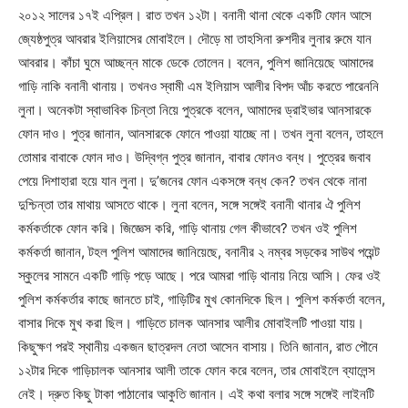
২০১২ সালের ১৭ই এপ্রিল। রাত তখন ১২টা। বনানী থানা থেকে একটি ফোন আসে
জ্যেষ্ঠপুত্র আবরার ইলিয়াসের মোবাইলে। দৌড়ে মা তাহসিনা রুশদীর লুনার রুমে যান
আবরার। কাঁচা ঘুমে আচ্ছন্ন মাকে ডেকে তোলেন। বলেন, পুলিশ জানিয়েছে আমাদের
গাড়ি নাকি বনানী থানায়। তখনও স্বামী এম ইলিয়াস আলীর বিপদ আঁচ করতে পারেননি
লুনা। অনেকটা স্বাভাবিক চিন্তা নিয়ে পুত্রকে বলেন, আমাদের ড্রাইভার আনসারকে
ফোন দাও। পুত্র জানান, আনসারকে ফোনে পাওয়া যাচ্ছে না। তখন লুনা বলেন, তাহলে
তোমার বাবাকে ফোন দাও। উদ্বিগ্ন পুত্র জানান, বাবার ফোনও বন্ধ। পুত্রের জবাব
পেয়ে দিশাহারা হয়ে যান লুনা। দু’জনের ফোন একসঙ্গে বন্ধ কেন? তখন থেকে নানা
দুশ্চিন্তা তার মাথায় আসতে থাকে। লুনা বলেন, সঙ্গে সঙ্গেই বনানী থানার ঐ পুলিশ
কর্মকর্তাকে ফোন করি। জিজ্ঞেস করি, গাড়ি থানায় গেল কীভাবে? তখন ওই পুলিশ
কর্মকর্তা জানান, টহল পুলিশ আমাদের জানিয়েছে, বনানীর ২ নম্বর সড়কের সাউথ পয়েন্ট
স্কুলের সামনে একটি গাড়ি পড়ে আছে। পরে আমরা গাড়ি থানায় নিয়ে আসি। ফের ওই
পুলিশ কর্মকর্তার কাছে জানতে চাই, গাড়িটির মুখ কোনদিকে ছিল। পুলিশ কর্মকর্তা বলেন,
বাসার দিকে মুখ করা ছিল। গাড়িতে চালক আনসার আলীর মোবাইলটি পাওয়া যায়।
কিছুক্ষণ পরই স্থানীয় একজন ছাত্রদল নেতা আসেন বাসায়। তিনি জানান, রাত পৌনে
১২টার দিকে গাড়িচালক আনসার আলী তাকে ফোন করে বলেন, তার মোবাইলে ব্যালেন্স
নেই। দ্রুত কিছু টাকা পাঠানোর আকুতি জানান। এই কথা বলার সঙ্গে সঙ্গেই লাইনটি