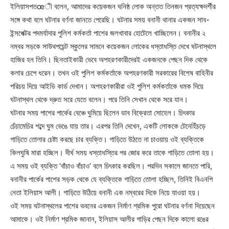
ইলিয়াসপতœী বলেন, আমাদের কয়েকজন ঘনিষ্ঠ লোক অন্তত তিনজন প্রত্যক্ষদর্শীর
সঙ্গে কথা বলে ঘটনার বর্ণনা জানতে পেরেছি। ঘটনার সময় বনানী থানার একজন সাব-
ইন্সপেক্টর পদমর্যাদার পুলিশ কর্মকর্তা পাশের জলখাবার হোটেলে খাচ্ছিলেন। বনানীর ২
নম্বর সড়কে সাউথপয়েন্ট স্কুলের সামনে কয়েকজন লোকের ধস্তাধস্তি দেখে ঘটনাস্থলে
হাজির হন তিনি। ছিনতাইকারী ভেবে অপহরণকারীদেরই একজনকে পেছন দিক থেকে
কলার চেপে ধরেন। তখন ওই পুলিশ কর্মকর্তাকে অপহরণকারী সরকারের বিশেষ বাহিনীর
পরিচয় দিয়ে আইডি কার্ড দেখান। অপহরণকারীরা ওই পুলিশ কর্মকর্তাকে ধমক দিয়ে
ঘটনাস্থল থেকে দ্রুত সরে যেতে বলেন। পরে তিনি সেখান থেকে সরে যান।
ঘটনার সময় পাশের পার্কের বেঞ্চে ঘুমিয়ে ছিলেন ডাব বিক্রেতা সোহেল। চিৎকার
চেঁচামেচির শব্দে ঘুম ভেঙে যায় তার। এরপর তিনি দেখেন, একটি লোককে টেনেহিঁচড়ে
গাড়িতে তোলার চেষ্টা করছে চার ব্যক্তি। গাড়িতে উঠতে না চাওয়ায় ওই ব্যক্তিকে
কিলঘুষি মারা হচ্ছিল। দীর্ঘ সময় ধস্তাধস্তির পর জোর করে তাকে গাড়িতে তোলা হয়।
এ সময় ওই ব্যক্তি ‘বাঁচাও বাঁচাও’ বলে চিৎকার করছিল। পরদিন সকালে জানতে পারি,
বনানীর পার্কের পাশের সড়ক থেকে যে ব্যক্তিকে গাড়িতে তোলা হচ্ছিল, তিনিই বিএনপি
নেতা ইলিয়াস আলী। গাড়িতে উঠিয়ে বনানী এক নম্বরের দিকে নিয়ে যাওয়া হয়।
ওই সময় ঘটনাস্থলের পাশের ভবনের একজন নির্মাণ শ্রমিক পুরো ঘটনার বর্ণনা দিয়েছেন
আমাকে। ওই নির্মাণ শ্রমিক জানান, ইলিয়াস আলীর গাড়ির পেছন দিকে কালো রঙের