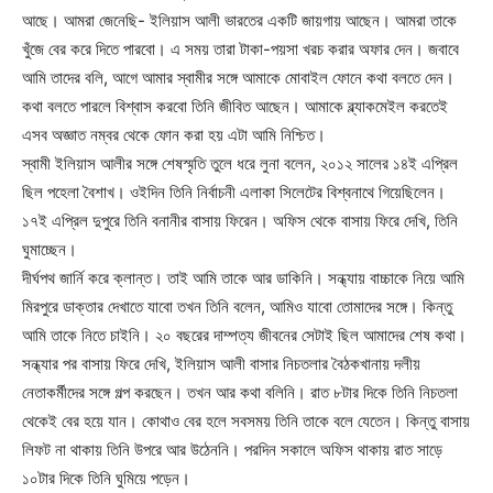
আছে। আমরা জেনেছি- ইলিয়াস আলী ভারতের একটি জায়গায় আছেন। আমরা তাকে
খুঁজে বের করে দিতে পারবো। এ সময় তারা টাকা-পয়সা খরচ করার অফার দেন। জবাবে
আমি তাদের বলি, আগে আমার স্বামীর সঙ্গে আমাকে মোবাইল ফোনে কথা বলতে দেন।
কথা বলতে পারলে বিশ্বাস করবো তিনি জীবিত আছেন। আমাকে ব্ল্যাকমেইল করতেই
এসব অজ্ঞাত নম্বর থেকে ফোন করা হয় এটা আমি নিশ্চিত।
স্বামী ইলিয়াস আলীর সঙ্গে শেষস্মৃতি তুলে ধরে লুনা বলেন, ২০১২ সালের ১৪ই এপ্রিল
ছিল পহেলা বৈশাখ। ওইদিন তিনি নির্বাচনী এলাকা সিলেটের বিশ্বনাথে গিয়েছিলেন।
১৭ই এপ্রিল দুপুরে তিনি বনানীর বাসায় ফিরেন। অফিস থেকে বাসায় ফিরে দেখি, তিনি
ঘুমাচ্ছেন।
দীর্ঘপথ জার্নি করে ক্লান্ত। তাই আমি তাকে আর ডাকিনি। সন্ধ্যায় বাচ্চাকে নিয়ে আমি
মিরপুরে ডাক্তার দেখাতে যাবো তখন তিনি বলেন, আমিও যাবো তোমাদের সঙ্গে। কিন্তু
আমি তাকে নিতে চাইনি। ২০ বছরের দাম্পত্য জীবনের সেটাই ছিল আমাদের শেষ কথা।
সন্ধ্যার পর বাসায় ফিরে দেখি, ইলিয়াস আলী বাসার নিচতলার বৈঠকখানায় দলীয়
নেতাকর্মীদের সঙ্গে গল্প করছেন। তখন আর কথা বলিনি। রাত ৮টার দিকে তিনি নিচতলা
থেকেই বের হয়ে যান। কোথাও বের হলে সবসময় তিনি তাকে বলে যেতেন। কিন্তু বাসায়
লিফট না থাকায় তিনি উপরে আর উঠেননি। পরদিন সকালে অফিস থাকায় রাত সাড়ে
১০টার দিকে তিনি ঘুমিয়ে পড়েন।