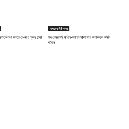
আজকের শীর্ষ সংবাদ
িনাকে কথা বলতে দেওয়ায় ক্ষুব্ধ ঢাকা
সব বেসরকারি দাখিল-আলিম মাদ্রাসার অ্যাডহক কমিটি
বাতিল