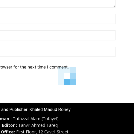
Name:*
Email:*
Website:
rowser for the next time I comment.
r and Publisher: Khaled Masud Roney
rman :
Tufazzal Alam (Tufayel),
 Editor :
Tanvir Ahmed Tareq
 Office:
First Floor, 12 Cavell Street