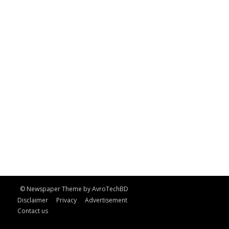
© Newspaper Theme by AvroTechBD
Disclaimer
Privacy
Advertisement
Contact us