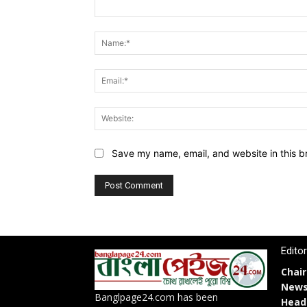
Comment:
Save my name, email, and website in this b
Edito
Chai
News
Banglpage24.com has been
Head