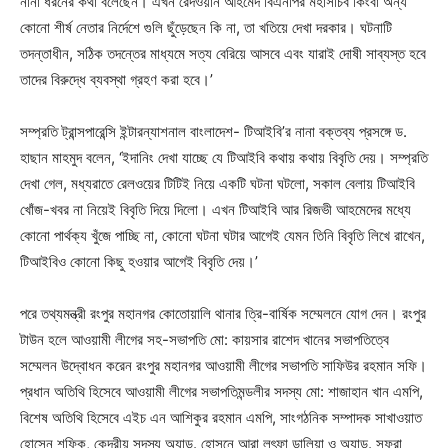
নানা ধরনের কথা বলেছেন। এখন রেদওয়ান আহমেদ বিএনপির মহাসচিব কিংবা অন্য
কোনো শীর্ষ নেতার নির্দেশে গুলি ছুঁড়েছেন কি না, তা খতিয়ে দেখা দরকার। ঘটনাটি
তদন্তাধীন, সঠিক তদন্তের মাধ্যমে সত্য বেরিয়ে আসবে এবং যারাই দোষী সাব্যস্ত হবে
তাদের বিরুদ্ধে ব্যবস্থা গ্রহণ করা হবে।’
সম্প্রতি ট্রান্সপারেন্সি ইন্টারন্যাশনাল বাংলাদেশ- টিআইবি’র নানা বক্তব্য প্রসঙ্গে ড.
হাছান মাহমুদ বলেন, ‘ইদানিং দেখা যাচ্ছে যে টিআইবি কথায় কথায় বিবৃতি দেয়। সম্প্রতি
দেখা গেল, মধ্যরাতে রেলওয়ের টিটিই নিয়ে একটি ঘটনা ঘটলো, সকাল বেলায় টিআইবি
খোঁজ-খবর না নিয়েই বিবৃতি দিয়ে দিলো। এখন টিআইবি আর রিজভী আহমেদের মধ্যে
কোনো পার্থক্য খুঁজে পাচ্ছি না, কোনো ঘটনা ঘটার আগেই যেমন তিনি বিবৃতি লিখে রাখেন,
টিআইবিও কোনো কিছু হওয়ার আগেই বিবৃতি দেয়।’
পরে তথ্যমন্ত্রী রংপুর মহানগর কোতোয়ালি থানার ত্রি-বার্ষিক সম্মেলনে যোগ দেন। রংপুর
টাউন হলে আওয়ামী লীগের সহ-সভাপতি মো: কায়সার রাশেদ খানের সভাপতিত্বে
সম্মেলন উদ্বোধন করেন রংপুর মহানগর আওয়ামী লীগের সভাপতি সাফিউর রহমান সফি।
প্রধান অতিথি হিসেবে আওয়ামী লীগের সভাপতিমন্ডলীর সদস্য মো: শাজাহান খান এমপি,
বিশেষ অতিথি হিসেবে এইচ এন আশিকুর রহমান এমপি, সাংগঠনিক সম্পাদক সাখাওয়াত
হোসেন শফিক, কেন্দ্রীয় সদস্য অ্যাড. হোসনে আরা লুৎফা ডালিয়া ও অ্যাড. সফুরা