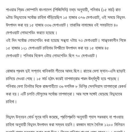
পাওয়ার গ্রিড কোম্পানি বাংলাদেশ (পিজিসিবি) তথ্য অনুযায়ী, শনিবার (১৫ মার্চ) রাত
৯টায় বিদ্যুতের সর্বোচ্চ চাহিদা দাঁড়িয়েছিল ১৫ হাজার ৩৭৬ মেগাওয়াট, ওই সময়ে বিদ্যুৎ
উৎপাদন করা হয় ১৫ হাজার ৩৩৬ মেগাওয়াট। তারাবির নামাজের ওই সময়টাতে ৪০
মেগাওয়াট লোডশেডিং করতে হয়েছে।
ওই দিন সর্বোচ্চ লোডশেডিং করা হয়েছে সন্ধ্যা ৭টায় ৭৩ মেগাওয়াট। সান্ধ্যকালীন পিকে
১৫ হাজার ১২১ মেগাওয়াট চাহিদার বিপরীতে উৎপাদন করা হয় ১৫ হাজার ৪৫
মেগাওয়াট। শনিবার বিকেল ৩টায় লোডশেডিং ছিল ৭০ মেগাওয়াট।
রোজার প্রথম দুই সপ্তাহ খানিকাটা শীতের আবহ ছিল। রাতের বেলা ফ্যান-এসি ছাড়াই
চালিয়ে দেওয়া গেছে। ১৫ মার্চ হঠাৎ করেই তাপমাত্রার পারদ ঊর্ধ্বমুখী হয়ে পড়েছে।
শনিবার বেলা তিনটার দিকে রাজশাহীতে ৩৬ দশমিক ৮ ডিগ্রি সেলসিয়াস তাপমাত্রা রেকর্ড
করা হয়। এটি চলতি মৌসুমের সর্বোচ্চ তাপমাত্রা। আর সঙ্গে সঙ্গেই বেড়েছে বিদ্যুতের
চাহিদা।
বিদ্যুৎ উন্নয়ন বোর্ড সূত্র দাবি করেছে, প্রতিশ্রুতি অনুযায়ী গ্যাস সরবরাহ না পাওয়ায়
চাহিদা অনুযায়ী বিদ্যুৎ উৎপাদন করা সম্ভব হয়নি। রমজান মাসে দৈনিক ১২০০ মিলিয়ন