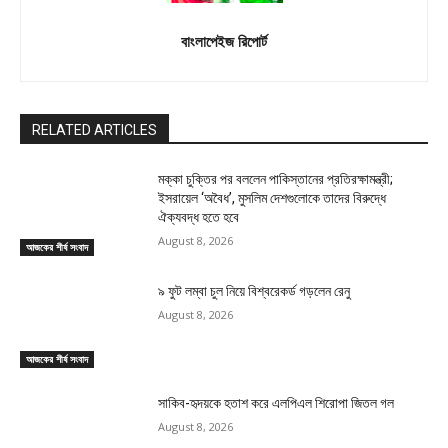
বাংলাপেইজ রিপোর্ট
RELATED ARTICLES
মক্কা চুক্তির পর বললেন পাকিস্তানের প্রতিরক্ষামন্ত্রী;
ইসরায়েল ‘অবৈধ’, মুসলিম দেশগুলোকে তাদের বিরুদ্ধে
ঐক্যবদ্ধ হতে হবে
August 8, 2026
আজকের শীর্ষ সংবাদ
৯ ফুট লম্বা চুল নিয়ে বিশ্বরেকর্ড গড়লেন রেনু
August 8, 2026
আজকের শীর্ষ সংবাদ
সাকিব-হৃদয়কে হতাশ করে এলপিএল শিরোপা জিতল গল
August 8, 2026