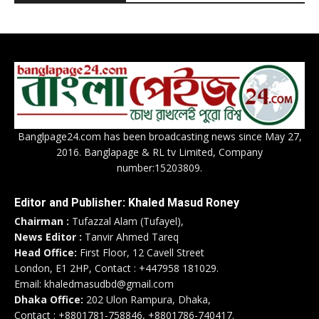
Banglpage24.com has been broadcasting news since May 27,
2016. Banglapage & RL tv Limited, Company
number:15203809.
Editor and Publisher: Khaled Masud Roney
Chairman :
Tufazzal Alam (Tufayel),
News Editor :
Tanvir Ahmed Tareq
Head Office:
First Floor, 12 Cavell Street
London, E1 2HP, Contact : +447958 181029.
Email: khaledmasudbd@gmail.com
Dhaka Office:
202 Ulon Rampura, Dhaka,
Contact : +8801781-758846, +8801786-740417.