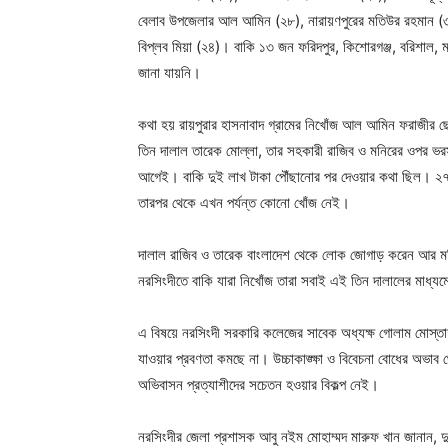
বেলাব উপজেলার আল আমিন (২৮), নারায়ণপুরের মতিউর রহমান (৩৭)
বিপ্লব মিয়া (২৪)। বাকি ১৩ জন ফরিদপুর, কিশোরগঞ্জ, বরিশাল, মাদা
জানা যায়নি।
কথা হয় রায়পুরার হাসনাবাদ গ্রামের নিখোঁজ আল আমিন ফরাজীর ছ
তিন দালাল তারেক মোল্লা, তার সহকারী রাজিব ও মনিরের ওপর ভর
আগেই। বাকি দুই লাখ টাকা পৌঁছানোর পর দেওয়ার কথা ছিল। ২৭ জ
তারপর থেকে এখন পর্যন্ত কোনো খোঁজ নেই।
দালাল রাজিব ও তারেক বাংলাদেশ থেকে লোক জোগাড় করেন আর মন
নরসিংদীতে বাকি যারা নিখোঁজ তারা সবাই এই তিন দালালের মাধ
এ বিষয়ে নরসিংদী সরকারি কলেজের সাবেক অধ্যক্ষ গোলাম মোস্তাফ
যাওয়ার প্রবণতা কমছে না। উচ্চাকাঙ্ক্ষা ও বিবেচনা বোধের অভা
অভিবাসন প্রত্যাশীদের সচেতন হওয়ার বিকল্প নেই।
নরসিংদীর জেলা প্রশাসক আবু নইম মোহাম্মদ মারুফ খান জানান, 