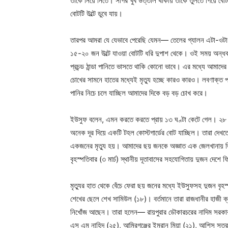
তাকে নিয়ে নিতে। সাগর খুব উত্তাল থাকায় তাকে তুলতে গিয়ে বো
বোটটি উল্টে ডুবে যায়।
তারপর আমরা যে যেভাবে পেরেছি যেমন— তেলের গ্যালন এটা-ওটা ধ
১৫-২০ জন উল্টে যাওয়া বোটটি ধরি দুপাশ থেকে। ওই সময় অন্ধ
প্রচন্ড ঠান্ডা পানিতে ভাসতে থাকি কোনো ভাবে। এর মধ্যে আম
চোখের সামনে হাতের মধ্যেই মৃত্যু হচ্ছে কারও কারও। লবণাক্
পানির নিচে চলে যাচ্ছিল আমাদের দিকে বড় বড় চোখ করে।
ইউসুফ বলেন, এমন করতে করতে প্রায় ১৩ ঘণ্টা কেটে গেল। ২৮ 
অনেক দূর দিয়ে একটি টহল কোস্টগার্ডের বোট যাচ্ছিল। তারা দেখ
একজনের মৃত্যু হয়। আমাদের ছয় জনকে অজ্ঞাত এক জেলখানায় ত
বৃহস্পতিবার (৩ মার্চ) স্থানীয় দূতাবাসের সহযোগিতায় দুজন দেশে
মৃত্যুর হাত থেকে বেঁচে ফেরা ছয় জনের মধ্যে ইউসুফসহ দুজন বৃহ
শেখের ছেলে শেখ সামিউল (১৮)। বর্তমানে তারা রাজধানীর হাজী 
নিখোঁজ আছেন। তারা হলেন— রায়পুরার ডৌকারচরের নাদিম সরকার
এস এম নাহিদ (২৫), আমিরগঞ্জের ইমরান মিয়া (২১), আশিস সূত্র