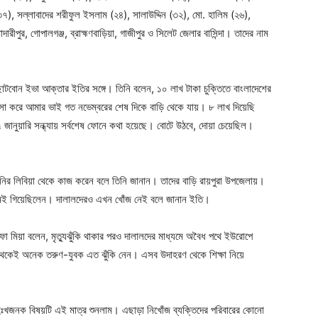
, সল্লাবাদের শরীফুল ইসলাম (২৪), সালাউদ্দিন (৩২), মো. হালিম (২৬),
রীপুর, গোপালগঞ্জ, ব্রাহ্মণবাড়িয়া, গাজীপুর ও সিলেট জেলার বাসিন্দা। তাদের নাম
োটবোন ইভা আক্তার ইতির সঙ্গে। তিনি বলেন, ১০ লাখ টাকা চুক্তিতে বাংলাদেশের
সা করে আমার ভাই গত নভেম্বরের শেষ দিকে বাড়ি থেকে যায়। ৮ লাখ দিয়েছি
ানুয়ারি সন্ধ্যায় সর্বশেষ ফোনে কথা হয়েছে। বোটে উঠবে, দোয়া চেয়েছিল।
ির লিবিয়া থেকে কাজ করেন বলে তিনি জানান। তাদের বাড়ি রায়পুরা উপজেলায়।
্যমেই গিয়েছিলেন। দালালদেরও এখন খোঁজ নেই বলে জানান ইতি।
া মিয়া বলেন, মৃত্যুঝুঁকি থাকার পরও দালালদের মাধ্যমে অবৈধ পথে ইউরোপে
ব থেকেই অনেক তরুণ-যুবক এত ঝুঁকি নেন। এসব উদাহরণ থেকে শিক্ষা নিয়ে
দুঃখজনক বিষয়টি এই মাত্র শুনলাম। এছাড়া নিখোঁজ ব্যক্তিদের পরিবারের কোনো