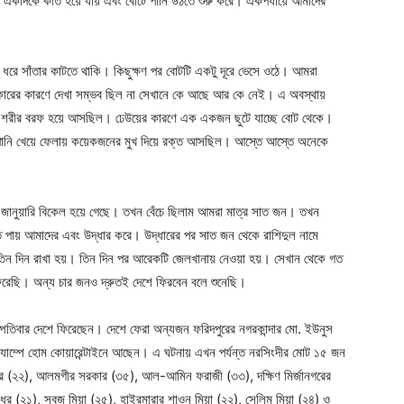
ট একদিকে কাত হয়ে যায় এবং বোটে পানি উঠতে শুরু করে। একপর্যায়ে আমাদের
রে সাঁতার কাটতে থাকি। কিছুক্ষণ পর বোটটি একটু দূরে ভেসে ওঠে। আমরা
কারের কারণে দেখা সম্ভব ছিল না সেখানে কে আছে আর কে নেই। এ অবস্থায়
াদের শরীর বরফ হয়ে আসছিল। ঢেউয়ের কারণে এক একজন ছুটে যাচ্ছে বোট থেকে।
ত পানি খেয়ে ফেলায় কয়েকজনের মুখ দিয়ে রক্ত আসছিল। আস্তে আস্তে অনেকে
জানুয়ারি বিকেল হয়ে গেছে। তখন বেঁচে ছিলাম আমরা মাত্র সাত জন। তখন
তে পায় আমাদের এবং উদ্ধার করে। উদ্ধারের পর সাত জন থেকে রাশিদুল নামে
িন দিন রাখা হয়। তিন দিন পর আরেকটি জেলখানায় নেওয়া হয়। সেখান থেকে গত
 ফিরেছি। অন্য চার জনও দ্রুতই দেশে ফিরবেন বলে শুনেছি।
স্পতিবার দেশে ফিরেছেন। দেশে ফেরা অন্যজন ফরিদপুরের নগরকান্দার মো. ইউনুস
ক্যাম্পে হোম কোয়ারেন্টাইনে আছেন। এ ঘটনায় এখন পর্যন্ত নরসিংদীর মোট ১৫ জন
 (২২), আলমগীর সরকার (৩৫), আল-আমিন ফরাজী (৩৩), দক্ষিণ মির্জানগরের
ধর (২১), সবুজ মিয়া (২৫), হাইরমারার শাওন মিয়া (২২), সেলিম মিয়া (২৪) ও