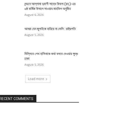
লন্ডনে আল্লামা দুবাগী সাহেব কিবলা (রহ.)-এর
৬ষ্ঠ বার্ষিক ঈসালে সাওয়াব মাহফিল অনুষ্ঠিত
August 6, 2026
আমরা যেন জুলাইকে হারিয়ে না ফেলি : রাষ্ট্রপতি
August 5, 2026
দিল্লিতে শেখ হাসিনাকে কথা বলতে দেওয়ায় ক্ষুব্ধ
ঢাকা
August 5, 2026
Load more
RECENT COMMENTS