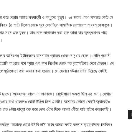
করে বেড়ায় আমার সহযাত্রী ও বন্ধুদের মৃত্যু। ২৫ জনের ধারণ ক্ষমতার বোটে সে
িবার (৫ মার্চ) বিকেল থেকে ঘুরে বেড়াচ্ছিল সামাজিক যোগাযোগ মাধ্যম ফেসবুকে।
লাম নামে এক যুবক। তার সঙ্গে যোগাযোগ করা হলে জানা যায় ভূমধ্যসাগর পাড়ি
য।
লার আমিরগঞ্জ ইউনিয়নের হাসনাবাদ গ্রামের খোরশেদ মৃধার ছেলে। সৌদি প্রবাসী
তালি যাওয়ার পথে প্রায় এক মাস নিখোঁজ থেকে গত বৃহস্পতিবার দেশে ফেরেন। সে
্গে মুঠোফোনে কথা আমার কথা হয়েছে। সে যেভাবে ঘটনার বর্ণনা দিয়েছে সেটাই
 বোট ছাড়ে। আবহাওয়া ভালো না তারপরও। বোটে ধারণ ক্ষমতা ছিল ২৫ জন। সেখানে
ওয়ার কথা থাকলেও বোটে ইঞ্জিন ছিল একটি। আমাদের কোনো সেফটি জ্যাকেটও
রাত ৮টায় যাত্রা শুরু করে ভোর ৩টার দিকে আমরা পৌঁছে যাই মাল্টার কাছাকাছি।
বলছিল ‘আমাকে তোরা উঠাবি না?’ তখন আমরা সবাই বললাম ক্যাপ্টেনকে (নাবিক)