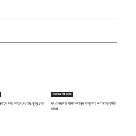
আজকের শীর্ষ সংবাদ
িনাকে কথা বলতে দেওয়ায় ক্ষুব্ধ ঢাকা
সব বেসরকারি দাখিল-আলিম মাদ্রাসার অ্যাডহক কমিটি
বাতিল