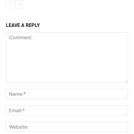
LEAVE A REPLY
Comment:
Na
Ema
Web