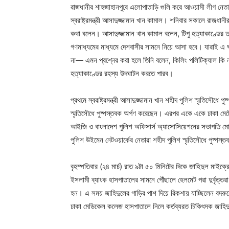
রাজধানীর শাহজাহানপুরে এলোপাতাড়ি গুলি করে আওয়ামী লীগ নেতা 
স্বরাষ্ট্রমন্ত্রী আসাদুজ্জামান খান কামাল। শনিবার সকালে রাজধানীর র
কথা বলেন। আসাদুজ্জামান খান কামাল বলেন, টিপু হত্যাকাণ্ডের 
গণমাধ্যমের মাধ্যমে দেশবাসীর সামনে নিয়ে আসা হবে। যারাই এ
না— এমন প্রশ্নের করা হলে তিনি বলেন, কিলিং পলিটিক্যাল কি
হত্যাকাণ্ডের রহস্য উদঘাটন করতে পারব।
প্রথমে স্বরাষ্ট্রমন্ত্রী আসাদুজ্জামান খান শহীদ পুলিশ স্মৃতিসৌ
স্মৃতিসৌধে পুষ্পস্তবক অর্পণ করেছেন। এরপর একে একে ঢাকা মেট
আইজি ও বাংলাদেশ পুলিশ অফিসার্স অ্যাসোসিয়েশনের সভাপতি মো. 
পুলিশ উইমেন নেটওয়ার্কের নেতারা শহীদ পুলিশ স্মৃতিসৌধে পুষ্প
বৃহস্পতিবার (২৪ মার্চ) রাত ৯টা ৫০ মিনিটের দিকে জাহিদুল মাই
ইসলামী ব্যাংক হাসপাতালের সামনে পৌঁছালে হেলমেট পরা দুর্বৃত্তর
হন। এ সময় জাহিদুলের গাড়ির পাশ দিয়ে রিকশায় যাচ্ছিলেন বদরুন
ঢাকা মেডিকেল কলেজ হাসপাতালে নিলে কর্তব্যরত চিকিৎসক জাহিদ