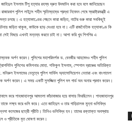
জাহিদুল ইসলাম টিপু হত্যার রহস্য দ্রুত উদঘাটন করা হবে বলে জানিয়েছেন
াজারবাগ পুলিশ লাইন্সে শহীদ স্মৃতিস্তম্ভে শ্রদ্ধা নিবেদন শেষে স্বরাষ্ট্রমন্ত্রী এ
তদন্ত চলছে। এ হত্যাকাণ্ডের পেছনে কারা জড়িত, নাটের গুরু কারা সবকিছুই
 ঘটনায় জড়িত থাকুক, কাউকে ছাড় দেওয়া হবে না। এটি রাজনৈতিক হত্যাকাণ্ড কি
 না সেই বিষয়ে এখনই মন্তব্য করতে চাই না। আশা করি খুব শিগগির এ
ধে পুষ্পস্তবক অর্পণ করেন। পুলিশের মহাপরিদর্শক ড. বেনজীর আহমেদও শহীদ পুলিশ
্রোপলিটন পুলিশের কমিশনার মোহা. শফিকুল ইসলাম, স্পেশাল ব্রাঞ্চের অতিরিক্ত
মনিরুল ইসলামের নেতৃত্বে পুলিশ সার্ভিস অ্যাসোসিয়েশন নেতারা এবং বাংলাদেশ
স্তবক অর্পণ করেন। এ সময় একটি সুসজ্জিত পুলিশ দল গার্ড অব অনার প্রদান করেন।
ক্রোবাসে করে শাহজাহানপুর আমতলা কাঁচাবাজার হয়ে বাসায় ফিরছিলেন। শাহজাহানপুর
া তাকে লক্ষ্য করে গুলি করে। এতে জাহিদুল ও তার গাড়িচালক মুন্না গুলিবিদ্ধ
্নেসা কলেজের ছাত্রী প্রীতি। তিনিও গুলিবিদ্ধ হন। তাদের রক্তাক্ত অবস্থায়
ুল ও প্রীতিকে মৃত ঘোষণা করেন।