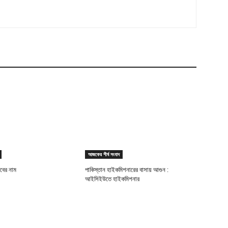
আজকের শীর্ষ সংবাদ
যাবের নাম
পাকিস্তান হাইকমিশনারের বাসায় আগুন :
আইসিইউতে হাইকমিশনার