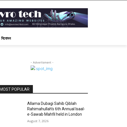
বিনোদন
- Advertisment -
MOST POPULAR
Allama Dubagi Sahib Qiblah
Rahimahullah’s 6th Annual Isaal-
e-Sawab Mahfil held in London
August 7, 2026