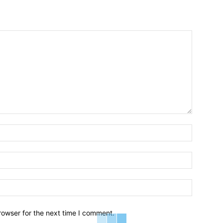
Name:*
Email:*
Website:
rowser for the next time I comment.