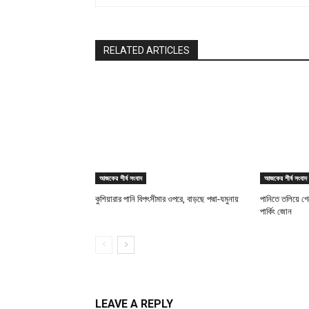
RELATED ARTICLES
আজকের শীর্ষ সংবাদ
আজকের শীর্ষ সংবাদ
কুশিয়ারার পানি বিপৎসীমার ওপরে, বাড়ছে পদ্মা-যমুনায়
পানিতে তলিয়ে গেছ
পার্কিং জোন
LEAVE A REPLY