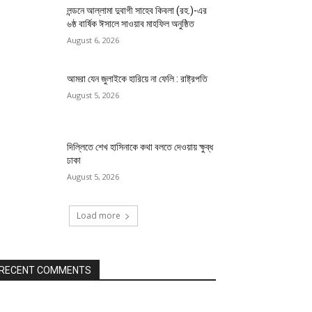
লন্ডনে আল্লামা দুবাগী সাহেব কিবলা (রহ.)-এর
৬ষ্ঠ বার্ষিক ঈসালে সাওয়াব মাহফিল অনুষ্ঠিত
August 6, 2026
আমরা যেন জুলাইকে হারিয়ে না ফেলি : রাষ্ট্রপতি
August 5, 2026
দিল্লিতে শেখ হাসিনাকে কথা বলতে দেওয়ায় ক্ষুব্ধ
ঢাকা
August 5, 2026
Load more
RECENT COMMENTS