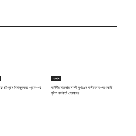
অপরাধ
ে চট্টগ্রাম বিমানবন্দরের প্রবেশপথ-
সাঈদীর মামলার সাক্ষী সুখরঞ্জন বালীকে অপহরণকারী
পুলিশ কর্মকর্তা গ্রেপ্তার