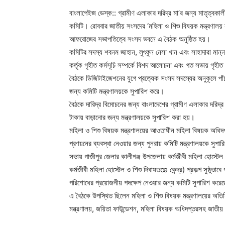
বাংলাপেইজ ডেস্ক:: গ্রামীণ এলাকার দরিদ্র মা’র জন্য মাতৃত্ব
কমিটি। রোববার জাতীয় সংসদের ‘মহিলা ও শিশু বিষয়ক মন্ত্রণালয় স
আফরোজের সভাপতিত্বে সংসদ ভবনে এ বৈঠক অনুষ্ঠিত হয়।
কমিটির সদস্য শবনম জাহান, লুৎফুন নেসা খান এবং সাহাদারা মান্
কর্তৃক গৃহীত কর্মসূচি সম্পর্কে বিশদ আলোচনা এবং গত সভায় গৃহী
বৈঠকে ডিজিটাইজেশনের যুগে প্রত্যেক সংসদ সদস্যের অনুকূলে পাঁচ
জন্য কমিটি মন্ত্রণালয়কে সুপারিশ করে।
বৈঠকে দারিদ্র বিমোচনের জন্য বাংলাদেশের গ্রামীণ এলাকার দরিদ্র
টাকায় বাড়ানোর জন্য মন্ত্রণালয়কে সুপারিশ করা হয়।
মহিলা ও শিশু বিষয়ক মন্ত্রণালয়ের আওতাধীন মহিলা বিষয়ক অধিদপ্
প্রণয়নের ব্যবস্থা নেওয়ার জন্য পুনরায় কমিটি মন্ত্রণালয়কে সুপা
সভায় গাজীপুর জেলার কালীগঞ্জ উপজেলায় কর্মজীবী মহিলা হোস্টেল নি
কর্মজীবী মহিলা হোস্টেল ও শিশু দিবাযতœ কেন্দ্র) প্রকল্প সুষ্ঠুভা
পরিশোধের প্রয়োজনীয় পদক্ষেপ নেওয়ার জন্য কমিটি সুপারিশ করে
এ বৈঠকে উপস্থিত ছিলেন মহিলা ও শিশু বিষয়ক মন্ত্রণালয়ের অতি
মন্ত্রণালয়, জয়িতা ফাউন্ডেশন, মহিলা বিষয়ক অধিদপ্তরসহ জাতীয় স