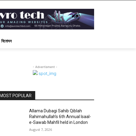
বিনোদন
- Advertisment -
MOST POPULAR
Allama Dubagi Sahib Qiblah
Rahimahullah’s 6th Annual Isaal-
e-Sawab Mahfil held in London
August 7, 2026