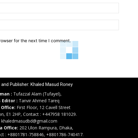
Email:*
Website:
rowser for the next time I comment.
r and Publisher: Khaled Masud Roney
rman :
Tufazzal Alam (Tufayel),
 Editor :
Tanvir Ahmed Tareq
 Office:
First Floor, 12 Cavell Street
n, E1 2HP, Contact : +447958 181029.
: khaledmasudbd@gmail.com
a Office:
202 Ulon Rampura, Dhaka,
ct : +8801781-758846, +8801786-740417.