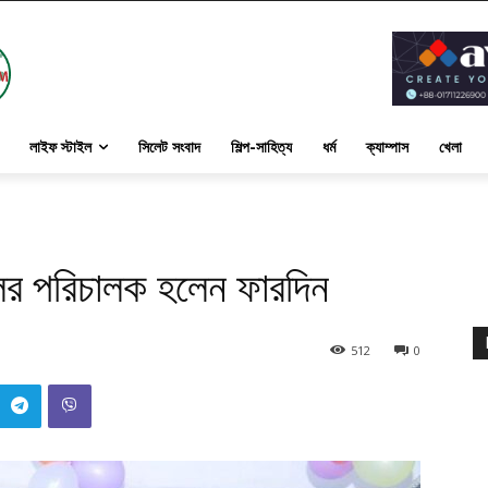
লাইফ স্টাইল
সিলেট সংবাদ
শিল্প-সাহিত্য
ধর্ম
ক্যাম্পাস
খেলা
লের পরিচালক হলেন ফারদিন
512
0