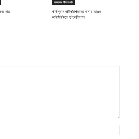
আজকের শীর্ষ সংবাদ
যাবের নাম
পাকিস্তান হাইকমিশনারের বাসায় আগুন :
আইসিইউতে হাইকমিশনার
Name:*