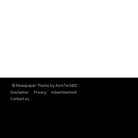
© Newspaper Theme by AvroTechBD
Disclaimer
Privacy
Advertisement
Contact us