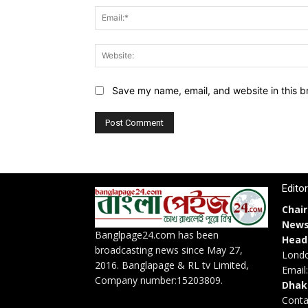
Save my name, email, and website in this b
Edito
Chai
News
Banglpage24.com has been
Head
broadcasting news since May 27,
Londo
2016. Banglapage & RL tv Limited,
Email
Company number:15203809.
Dhak
Conta