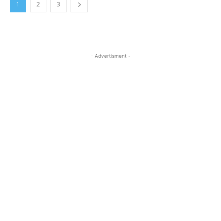
1
2
3
- Advertisment -