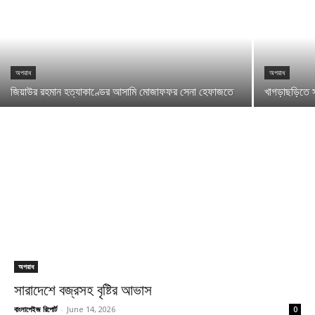
অপরাধ
অপরাধ
জিয়াউর রহমান হত্যাকাণ্ডের আসামি মোজাফফর সেনা হেফাজতে
খাগড়াছড়িতে স
অপরাধ
সারাদেশে বজ্রসহ বৃষ্টির আভাস
বাংলাপেইজ রিপোর্ট
-
June 14, 2026
0