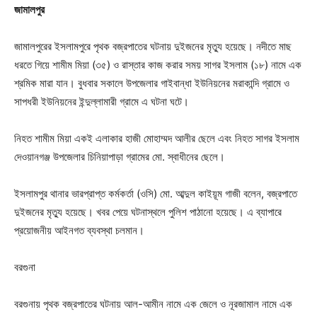
জামালপুর
জামালপুরের ইসলামপুরে পৃথক বজ্রপাতের ঘটনায় দুইজনের মৃত্যু হয়েছে। নদীতে মাছ
ধরতে গিয়ে শামীম মিয়া (৩৫) ও রাস্তার কাজ করার সময় সাগর ইসলাম (১৮) নামে এক
শ্রমিক মারা যান। বুধবার সকালে উপজেলার গাইবান্ধা ইউনিয়নের মরাকান্দি গ্রামে ও
সাপধরী ইউনিয়নের ইন্দুল্লামারী গ্রামে এ ঘটনা ঘটে।
নিহত শামীম মিয়া একই এলাকার হাজী মোহাম্মদ আলীর ছেলে এবং নিহত সাগর ইসলাম
দেওয়ানগঞ্জ উপজেলার চিনিয়াপাড়া গ্রামের মো. স্বাধীনের ছেলে।
ইসলামপুর থানার ভারপ্রাপ্ত কর্মকর্তা (ওসি) মো. আব্দুল কাইয়ূম গাজী বলেন, বজ্রপাতে
দুইজনের মৃত্যু হয়েছে। খবর পেয়ে ঘটনাস্থলে পুলিশ পাঠানো হয়েছে। এ ব্যাপারে
প্রয়োজনীয় আইনগত ব্যবস্থা চলমান।
বরগুনা
বরগুনায় পৃথক বজ্রপাতের ঘটনায় আল-আমীন নামে এক জেলে ও নূরজামাল নামে এক