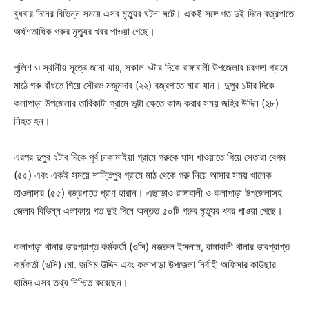
বুধবার দিনের বিভিন্ন সময়ে এসব মৃত্যুর ঘটনা ঘটে। একই সঙ্গে গত দুই দিনে বজ্রপাতে
অর্ধশতাধিক গরুর মৃত্যুর খবর পাওয়া গেছে।
পুলিশ ও স্থানীয় সূত্রে জানা যায়, সকাল ৯টার দিকে রাঙ্গাবালী উপজেলার চরগঙ্গা গ্রামে
মাঠে গরু বাঁধতে গিয়ে সৌরভ মজুমদার (২২) বজ্রপাতে মারা যান। দুপুর ১টার দিকে
কলাপাড়া উপজেলার তারিকাটা গ্রামে ভুট্টা ক্ষেতে কাজ করার সময় জহির উদ্দিন (২৮)
নিহত হন।
এরপর দুপুর ২টার দিকে পূর্ব চাকামাইয়া গ্রামে গরুকে ঘাস খাওয়াতে গিয়ে সেতারা বেগম
(৫৫) এবং একই সময়ে শান্তিপুর গ্রামে মাঠ থেকে গরু নিয়ে আসার সময় খালেক
হাওলাদার (৫৫) বজ্রপাতে প্রাণ হারান। এছাড়াও রাঙ্গাবালী ও কলাপাড়া উপজেলাসহ
জেলার বিভিন্ন এলাকায় গত দুই দিনে অন্তত ৫০টি গরুর মৃত্যুর খবর পাওয়া গেছে।
কলাপাড়া থানার ভারপ্রাপ্ত কর্মকর্তা (ওসি) নজরুল ইসলাম, রাঙ্গাবালী থানার ভারপ্রাপ্ত
কর্মকর্তা (ওসি) মো. জসিম উদ্দিন এবং কলাপাড়া উপজেলা নির্বাহী অফিসার কাউছার
হামিদ এসব তথ্য নিশ্চিত করেছেন।