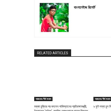
বাংলাপেইজ রিপোর্ট
RELATED ARTICLES
আজকের শীর্ষ সংবাদ
আজকের শীর্ষ সংবাদ
মক্কা চুক্তির পর বললেন পাকিস্তানের প্রতিরক্ষামন্ত্রী;
৯ ফুট লম্বা চুল ন
ইসরায়েল ‘অবৈধ’, মুসলিম দেশগুলোকে তাদের বিরুদ্ধে