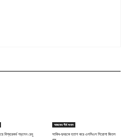
আজকের শীর্ষ সংবাদ
িয়ে বিশ্বরেকর্ড গড়লেন রেনু
সাকিব-হৃদয়কে হতাশ করে এলপিএল শিরোপা জিতল
গল